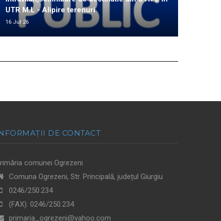
UTR M.L - Alipire terenuri
16 Jul 26
INFORMAȚII DE CONTACT
rimăria comunei Ogrezeni
Comuna Ogrezeni, Str. Principală, județul Giurgiu
0246/250.234
(FAX):
0246/250.234
primaria_ogrezeni@yahoo.com