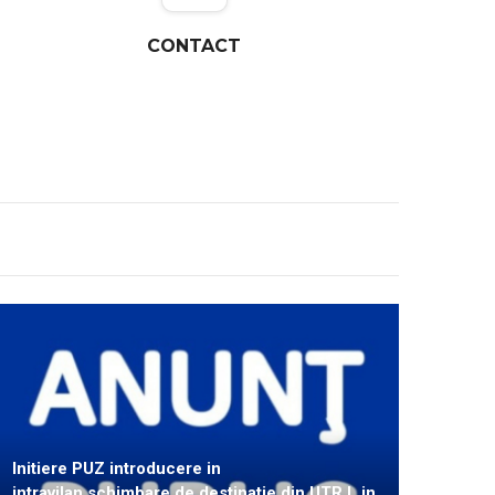
CONTACT
Initiere PUZ introducere in
intravilan,schimbare de destinatie din UTR L in