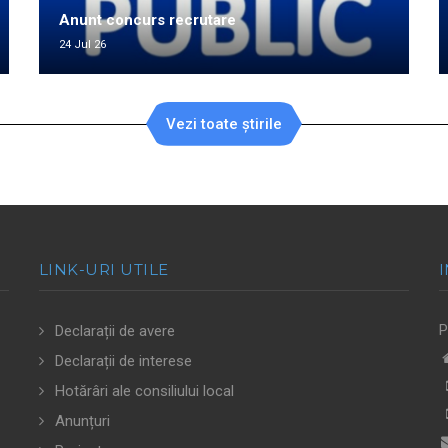
Anunt concurs recrutare
24 Jul 26
Vezi toate știrile
LINK-URI UTILE
P
Declarații de avere
Declarații de interese
Hotărâri ale consiliului local
Anunțuri