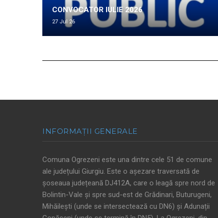
CONVOCATOR IULIE 2026
27 Jul 26
INFORMAȚII GENERALE
Comuna Ogrezeni este una dintre cele 51 de comune
ale județului Giurgiu. Este o așezare traversată de
șoseaua județeană DJ412A, care o leagă spre nord de
Bolintin-Vale și spre sud-est de Grădinari, Buturugeni,
Mihăilești (unde se intersectează cu DN6) și Adunații
Copăceni (unde se termină în DN5). La Ogrezeni, din