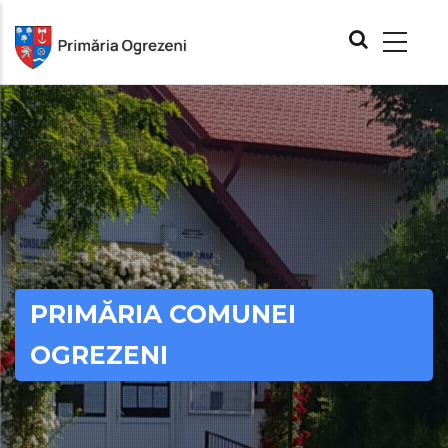
Skip
MAIN
to
NAVIGATION
main
content
PRIMĂRIA COMUNEI
OGREZENI