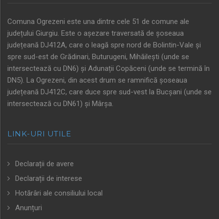
Comuna Ogrezeni este una dintre cele 51 de comune ale
județului Giurgiu. Este o așezare traversată de șoseaua
județeană DJ412A, care o leagă spre nord de Bolintin-Vale și
spre sud-est de Grădinari, Buturugeni, Mihăilești (unde se
intersectează cu DN6) și Adunații Copăceni (unde se termină în
DN5). La Ogrezeni, din acest drum se ramnifică șoseaua
județeană DJ412C, care duce spre sud-vest la Bucșani (unde se
intersectează cu DN61) și Mârșa.
LINK-URI UTILE
Declarații de avere
Declarații de interese
Hotărâri ale consiliului local
Anunțuri