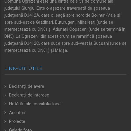
Comuna Ogrezeni este una dintre cele 51 de comune ale
județului Giurgiu. Este o așezare traversată de șoseaua
județeană DJ412A, care o leagă spre nord de Bolintin-Vale și
spre sud-est de Grădinari, Buturugeni, Mihăilești (unde se
intersectează cu DN6) și Adunații Copăceni (unde se termină în
DN5). La Ogrezeni, din acest drum se ramnifică șoseaua
județeană DJ412C, care duce spre sud-vest la Bucșani (unde se
intersectează cu DN61) și Mârșa.
LINK-URI UTILE
Declarații de avere
Declarații de interese
Hotărâri ale consiliului local
Anunțuri
Proiecte
Galerie foto