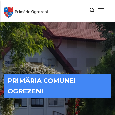
Skip
MAIN
to
NAVIGATION
main
content
PRIMĂRIA COMUNEI
OGREZENI