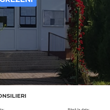
ONSILIERI
ta:
Până la data: