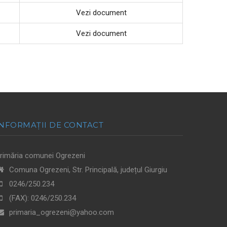
Vezi document
Vezi document
INFORMAȚII DE CONTACT
rimăria comunei Ogrezeni
Comuna Ogrezeni, Str. Principală, județul Giurgiu
0246/250.234
(FAX):
0246/250.234
primaria_ogrezeni@yahoo.com