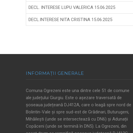
DECL. INTERESE LUPU VALERICA 15.06.2025
DECL.INTERESE NITA CRISTINA 15.06.2025
PAGINATION
INFORMAȚII GENERALE
Comuna Ogrezeni este una dintre cele 51 de comune
ale județului Giurgiu. Este o așezare traversată de
șoseaua județeană DJ412A, care o leagă spre nord de
Bolintin-Vale și spre sud-est de Grădinari, Buturugeni,
Mihăilești (unde se intersectează cu DN6) și Adunații
Copăceni (unde se termină în DN5). La Ogrezeni, din